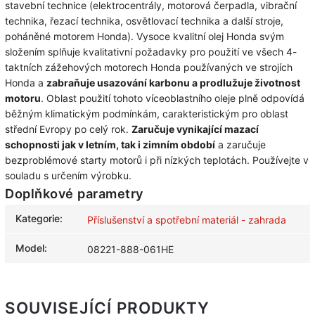
stavební technice (elektrocentrály, motorová čerpadla, vibrační
technika, řezací technika, osvětlovací technika a další stroje,
poháněné motorem Honda). Vysoce kvalitní olej Honda svým
složením splňuje kvalitativní požadavky pro použití ve všech 4-
taktních zážehových motorech Honda používaných ve strojích
Honda a
zabraňuje usazování karbonu a prodlužuje životnost
motoru
. Oblast použití tohoto víceoblastního oleje plně odpovídá
běžným klimatickým podmínkám, carakteristickým pro oblast
střední Evropy po celý rok.
Zaručuje vynikající mazací
schopnosti jak v letním, tak i zimním období
a zaručuje
bezproblémové starty motorů i při nízkých teplotách. Používejte v
souladu s určením výrobku.
Doplňkové parametry
Kategorie
:
Příslušenství a spotřební materiál - zahrada
Model
:
08221-888-061HE
SOUVISEJÍCÍ PRODUKTY