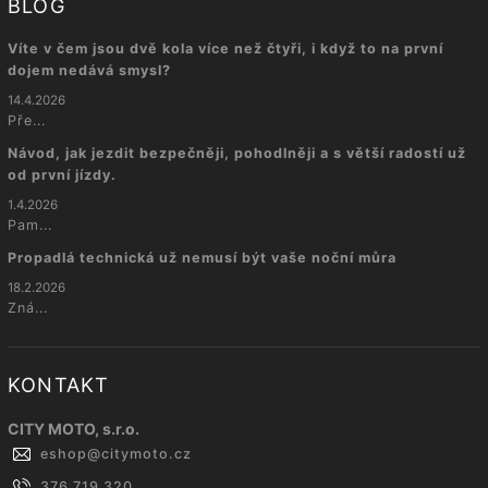
BLOG
Víte v čem jsou dvě kola více než čtyři, i když to na první
dojem nedává smysl?
14.4.2026
Pře...
Návod, jak jezdit bezpečněji, pohodlněji a s větší radostí už
od první jízdy.
1.4.2026
Pam...
Propadlá technická už nemusí být vaše noční můra
18.2.2026
Zná...
KONTAKT
CITY MOTO, s.r.o.
eshop
@
citymoto.cz
376 719 320