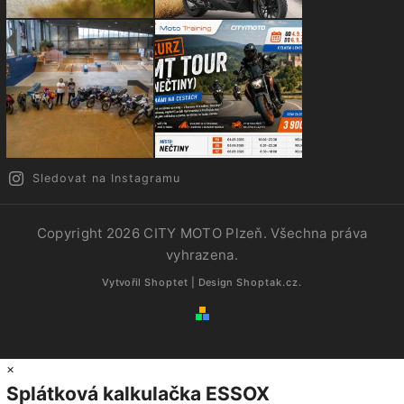
Sledovat na Instagramu
Copyright 2026
CITY MOTO Plzeň
. Všechna práva
vyhrazena.
Vytvořil
Shoptet
| Design
Shoptak.cz.
×
Splátková kalkulačka ESSOX