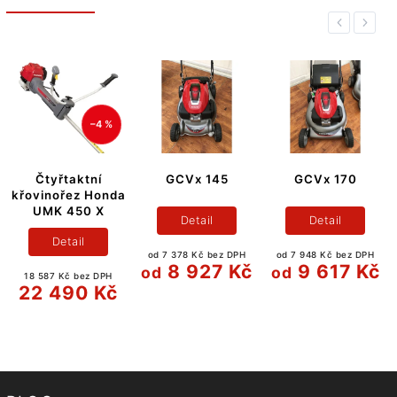
Previous
Next
–4 %
Čtyřtaktní
GCVx 145
GCVx 170
ovinořez Honda
UMK 450 X
Detail
Detail
Detail
od 7 378 Kč bez DPH
od 7 948 Kč bez DPH
od 
8 927 Kč
9 617 Kč
od
od
o
18 587 Kč bez DPH
22 490 Kč