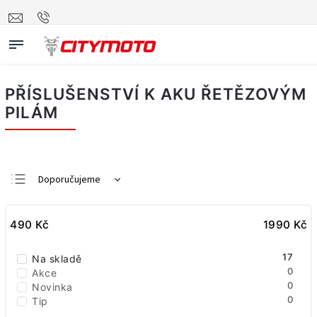
PŘÍSLUŠENSTVÍ K AKU ŘETĚZOVÝM
PILÁM
Doporučujeme
Nejlevnější
490
Kč
Nejdražší
1990
Kč
Nejprodávanější
17
Na skladě
Abecedně
0
Akce
0
Novinka
0
Tip