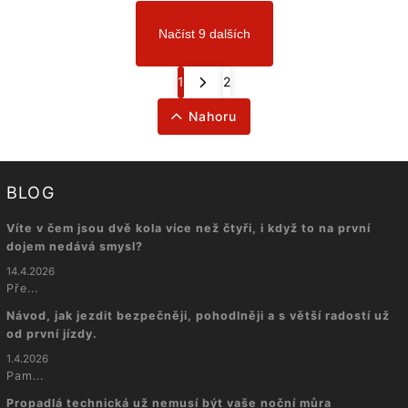
Načíst 9 dalších
1
2
Nahoru
BLOG
Víte v čem jsou dvě kola více než čtyři, i když to na první
dojem nedává smysl?
14.4.2026
Pře...
Návod, jak jezdit bezpečněji, pohodlněji a s větší radostí už
od první jízdy.
1.4.2026
Pam...
Propadlá technická už nemusí být vaše noční můra