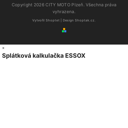
Copyright 2026
CITY MOTO Plzeň
. Všechna práva
vyhrazena.
Vytvořil
Shoptet
| Design
Shoptak.cz.
×
Splátková kalkulačka ESSOX