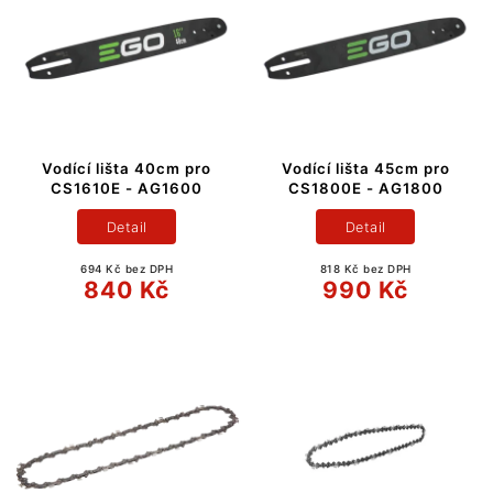
Vodící lišta 40cm pro
Vodící lišta 45cm pro
CS1610E - AG1600
CS1800E - AG1800
Detail
Detail
694 Kč bez DPH
818 Kč bez DPH
840 Kč
990 Kč