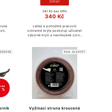
Detail
281 Kč bez DPH
340 Kč
truna
Lehké a pohodlné pracovní
stí,
ochranné brýle poskytují uživateli
výborné krytí a neomezené zorné
pole.
GS003E
Kód:
AL2415T
0 Kč
8 %
orník
Vyžínací struna kroucená