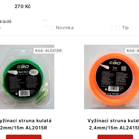
270
Kč
24
kladě
0
0
e
Novinka
Tip
Kód:
AL2015R
Kód:
yžínací struna kulatá
Vyžínací struna kula
2mm/15m AL2015R
2,4mm/15m AL2415