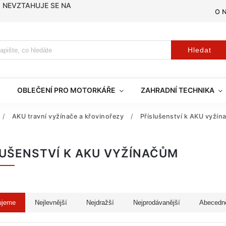
, NEVZTAHUJE SE NA
O 
Hledat
OBLEČENÍ PRO MOTORKÁŘE
ZAHRADNÍ TECHNIKA
/
AKU travní vyžínače a křovinořezy
/
Příslušenství k AKU vyžín
LUŠENSTVÍ K AKU VYŽÍNAČŮM
ujeme
Nejlevnější
Nejdražší
Nejprodávanější
Abecedn