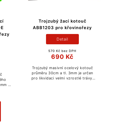
cí
Trojzubý žací kotouč
DE
ABB1203 pro křovinořezy
řezy
Detail
570 Kč bez DPH
690 Kč
Trojzubý masivní ocelový kotouč
průměru 30cm a tl. 3mm je určen
uč
pro likvidaci velmi vzrostlé trávy,
vého
nepoddajného spletitého porostu,
4mm je
náletových rostlin, křoví a mlází.
elmi
Lze...
trávy,