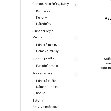
Čepice, nákrčníky, kukly
Kšiltovky
Kulichy
Vyž
Nákrčníky
Sluneční brýle
Mikiny
Pánské mikiny
Dámské mikiny
Spodní prádlo
Špič
vyn
Funkční prádlo
odoln
a
Trička, košile
Pánská trička
Dámská trička
Košile
Batohy
Boty volnočasové