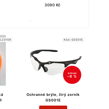
3090
Kč
0
AL2415R
Kód:
GS001E
370 Kč
–8 %
tá
Ochranné brýle, čirý zorník
R
GS001E