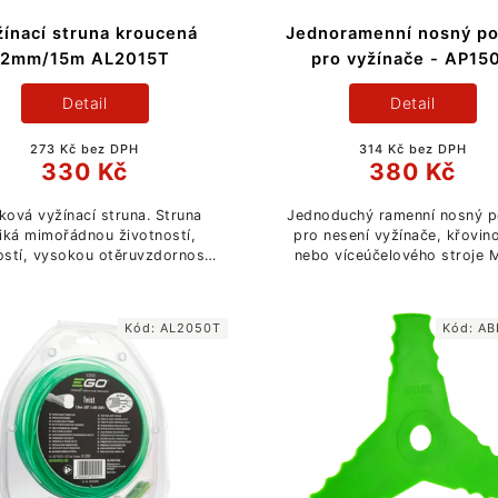
ínací struna kroucená
Jednoramenní nosný p
2mm/15m AL2015T
pro vyžínače - AP15
Detail
Detail
273 Kč bez DPH
314 Kč bez DPH
330 Kč
380 Kč
ková vyžínací struna. Struna
Jednoduchý ramenní nosný 
iká mimořádnou životností,
pro nesení vyžínače, křovin
ostí, vysokou otěruvzdorností
nebo víceúčelového stroje M
 sníženou aerodynamickou
Tool. Nosný popruh je opa
hlučností.
závěsným okem a karabinou
polstrován pro...
Kód:
AL2050T
Kód:
AB