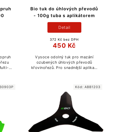
opruh
Bio tuk do úhlových převodů
00
- 100g tuba s aplikátorem
Detail
372 Kč bez DPH
450 Kč
popruh
Vysoce odolný tuk pro mazání
ořezu
ozubených úhlových převodů
ulti-
křovinořezů. Pro snadnější aplikaci
třen
tuku je tuba opatřena praktickým
. Je
náústkem ve tvaru kužele tak, aby
dokonale hrdlo...
B0903P
Kód:
ABB1203