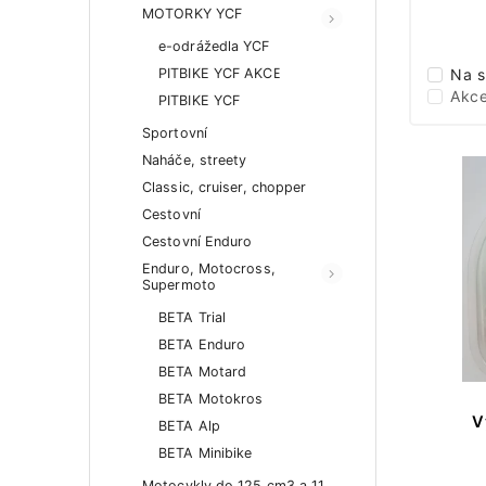
MOTORKY YCF
e-odrážedla YCF
PITBIKE YCF AKCE
Na s
Akc
PITBIKE YCF
Sportovní
Naháče, streety
Classic, cruiser, chopper
Cestovní
Cestovní Enduro
Enduro, Motocross,
Supermoto
BETA Trial
BETA Enduro
BETA Motard
BETA Motokros
V
BETA Alp
BETA Minibike
Motocykly do 125 cm3 a 11