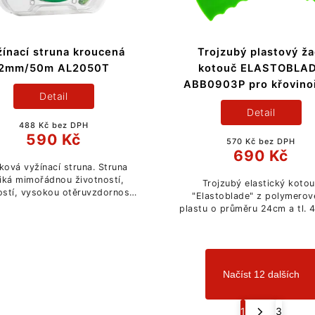
ínací struna kroucená
Trojzubý plastový ža
2mm/50m AL2050T
kotouč ELASTOBLA
ABB0903P pro křovino
Detail
Detail
488 Kč bez DPH
590 Kč
570 Kč bez DPH
690 Kč
ková vyžínací struna. Struna
iká mimořádnou životností,
Trojzubý elastický koto
ostí, vysokou otěruvzdorností
"Elastoblade" z polymero
 sníženou aerodynamickou
plastu o průměru 24cm a tl. 
hlučností.
určen pro likvidaci hlavně v
vzrostlé trávy, staré suché 
rákosu a suchého...
Načíst 12 dalších
1
3