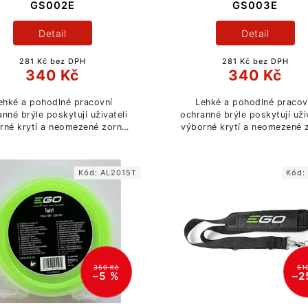
GS002E
GS003E
Detail
Detail
281 Kč bez DPH
281 Kč bez DPH
340 Kč
340 Kč
ehké a pohodlné pracovní
Lehké a pohodlné pracov
nné brýle poskytují uživateli
ochranné brýle poskytují uži
rné krytí a neomezené zorné
výborné krytí a neomezené 
pole.
pole.
Kód:
AL2015T
Kód
350 Kč
51
–5 %
–2