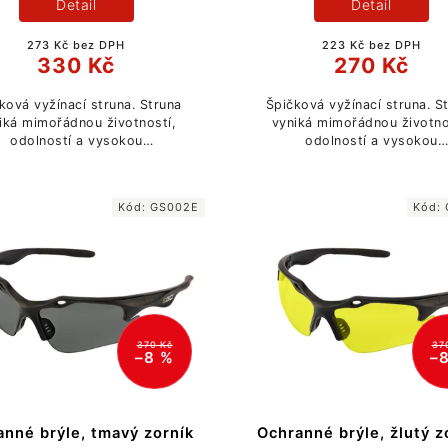
Detail
Detail
273 Kč bez DPH
223 Kč bez DPH
330 Kč
270 Kč
ková vyžínací struna. Struna
Špičková vyžínací struna. S
iká mimořádnou životností,
vyniká mimořádnou životno
odolností a vysokou
odolností a vysokou
otěruvzdorností.
otěruvzdorností.
Kód:
GS002E
Kód:
370 Kč
37
–8 %
–
anné brýle, tmavý zorník
Ochranné brýle, žlutý z