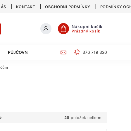
NÁS
KONTAKT
OBCHODNÍ PODMÍNKY
PODMÍNKY OC
Nákupní košík
Prázdný košík
PŮJČOVNA
SERVIS
KATALOG
376 719 320
ačům
26
položek celkem
ě