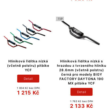
TIP
Hliníková řidítka nízká
Hliníková řidítka nízká s
(včetně polstru) pitbike
hrazdou z tvrzeného hliníku
YCF
28.6mm (včetně polstru)
černá pro modely BIGY
Detail
FACTORY DAYTONA 190
MX pitbike YCF
1 004 Kč bez DPH
1 215 Kč
Detail
1 763 Kč bez DPH
2 133 Kč