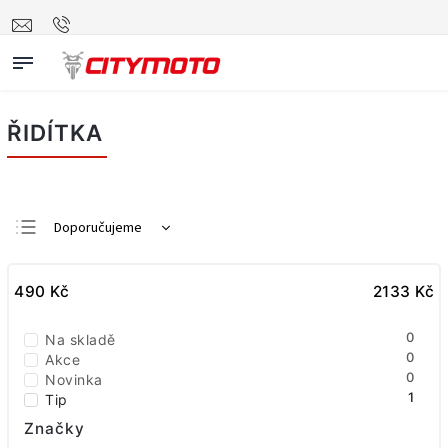
ŘIDÍTKA
Doporučujeme
Nejlevnější
490
Kč
Nejdražší
2133
Kč
Nejprodávanější
0
Na skladě
Abecedně
0
Akce
0
Novinka
1
Tip
Značky