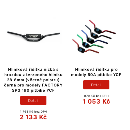
Hliníková řidítka nízká s
Hliníková řidítka pro
hrazdou z tvrzeného hliníku
modely 50A pitbike YCF
28.6mm (včetně polstru)
Detail
černá pro modely FACTORY
SP3 190 pitbike YCF
870 Kč bez DPH
1 053 Kč
Detail
1 763 Kč bez DPH
2 133 Kč