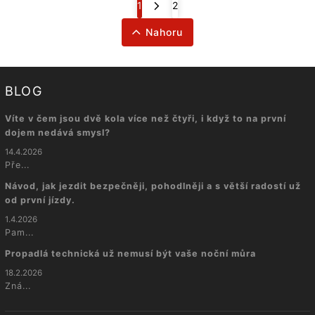
1
2
Nahoru
BLOG
Víte v čem jsou dvě kola více než čtyři, i když to na první
dojem nedává smysl?
14.4.2026
Pře...
Návod, jak jezdit bezpečněji, pohodlněji a s větší radostí už
od první jízdy.
1.4.2026
Pam...
Propadlá technická už nemusí být vaše noční můra
18.2.2026
Zná...