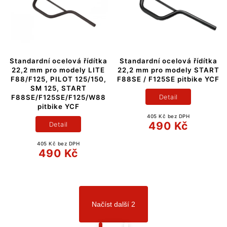
Standardní ocelová řídítka
Standardní ocelová řídítka
22,2 mm pro modely LITE
22,2 mm pro modely START
F88/F125, PILOT 125/150,
F88SE / F125SE pitbike YCF
SM 125, START
Detail
F88SE/F125SE/F125/W88
pitbike YCF
405 Kč bez DPH
490 Kč
Detail
405 Kč bez DPH
490 Kč
Načíst další 2