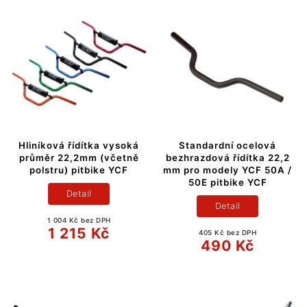
Hliníková řídítka vysoká
Standardní ocelová
průměr 22,2mm (včetně
bezhrazdová řídítka 22,2
polstru) pitbike YCF
mm pro modely YCF 50A /
50E pitbike YCF
Detail
Detail
1 004 Kč bez DPH
1 215 Kč
405 Kč bez DPH
490 Kč