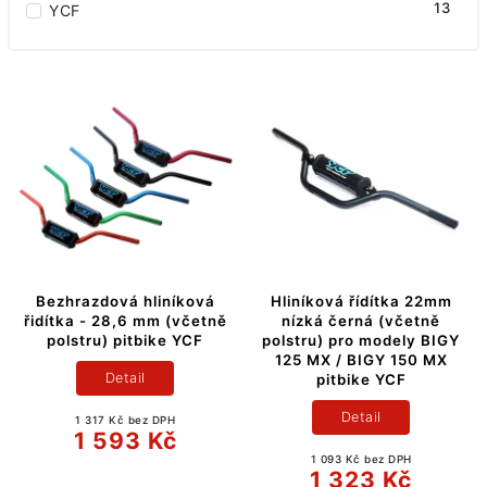
13
YCF
Bezhrazdová hliníková
Hliníková řídítka 22mm
řidítka - 28,6 mm (včetně
nízká černá (včetně
polstru) pitbike YCF
polstru) pro modely BIGY
125 MX / BIGY 150 MX
Detail
pitbike YCF
Detail
1 317 Kč bez DPH
1 593 Kč
1 093 Kč bez DPH
1 323 Kč