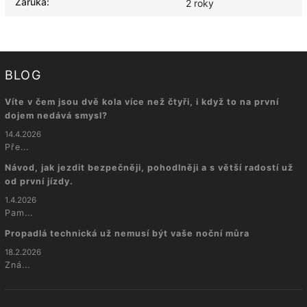
Záruka
:
2 roky
BLOG
Víte v čem jsou dvě kola více než čtyři, i když to na první
dojem nedává smysl?
14.4.2026
Pře...
Návod, jak jezdit bezpečněji, pohodlněji a s větší radostí už
od první jízdy.
1.4.2026
Pam...
Propadlá technická už nemusí být vaše noční můra
18.2.2026
Zná...