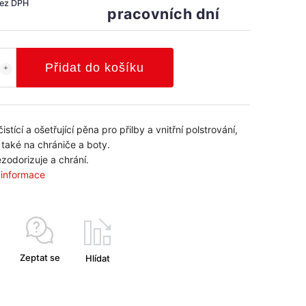
bez DPH
pracovních dní
Přidat do košíku
čistící a ošetřující pěna pro přilby a vnitřní polstrování,
také na chrániče a boty.
ezodorizuje a chrání.
í informace
Zeptat se
Hlídat