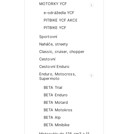
MOTORKY YCF
e-odrážedla YCF
PITBIKE YCF AKCE
PITBIKE YCF
Sportovní
Naháče, streety
Classic, cruiser, chopper
Cestovní
Cestovní Enduro
Enduro, Motocross,
Supermoto
BETA Trial
BETA Enduro
BETA Motard
BETA Motokros
BETA Alp
BETA Minibike
Motocykly do 125 cm3 a 11