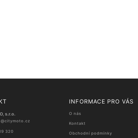
KT
INFORMACE PRO VÁS
, s.r.o.
O nás
p
@
citymoto.cz
Kontakt
19 320
Obchodní podmínky