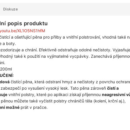
Diskuze
lní popis produktu
//youtu.be/XL1O5NS1hfM
čistící a ošetřující pěna pro přilby a vnitřní polstrování, vhodná také n
e a boty.
dezodorizuje a chrání. Efektivně odstraňuje odolné nečistoty. Vyjasňuj
Vhodný také k použití na vyjímatelné vycpávky. Zanechává příjemno
ni.
 200ml
UČENÍ:
elová
čistící pěna, která odstraní hmyz a nečistoty z povrchu ochran
a zabezpečí po vysušení vysoký lesk. Tato pěna zároveň
čistí a
kuje
vnitřní polstry, které po aplikaci získají příjemnou
neagresivní v
í pěnou můžete také vyčistit polstry chráničů těla (kolení, krční aj.),
ení možné
prát v pračce.