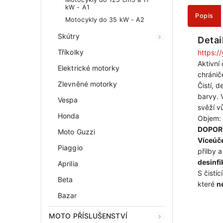
kW - A1
Popis
Motocykly do 35 kW - A2
Skútry
Detai
Tříkolky
https:
Aktivní 
Elektrické motorky
chránič
Zlevněné motorky
Čistí, 
barvy. 
Vespa
svěží vů
Honda
Objem:
DOPOR
Moto Guzzi
Víceúč
Piaggio
přilby 
desinfi
Aprilia
S čistíc
Beta
které
n
Bazar
MOTO PŘÍSLUŠENSTVÍ