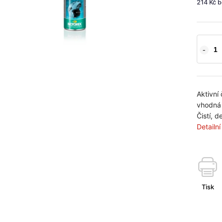
214 Kč 
Aktivní 
vhodná 
Čistí, d
Detailn
Tisk