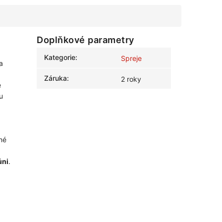
Doplňkové parametry
Kategorie
:
Spreje
a
Záruka
:
2 roky
e
u
né
ůni
.