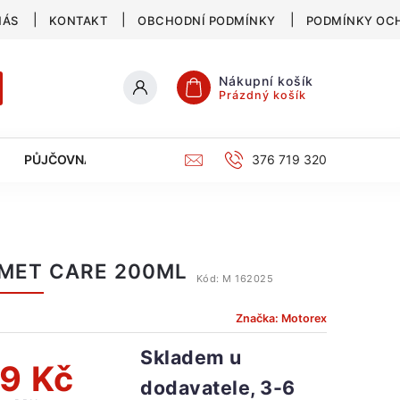
NÁS
KONTAKT
OBCHODNÍ PODMÍNKY
PODMÍNKY OC
Nákupní košík
Prázdný košík
PŮJČOVNA
SERVIS
KATALOG
376 719 320
MET CARE 200ML
Kód:
M 162025
Značka:
Motorex
Skladem u
9 Kč
dodavatele, 3-6