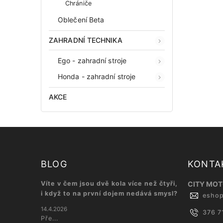
Chrániče
Oblečení Beta
ZAHRADNÍ TECHNIKA
Ego - zahradní stroje
Honda - zahradní stroje
AKCE
BLOG
KONTA
Víte v čem jsou dvě kola více než čtyři,
CITY MOTO
i když to na první dojem nedává smysl?
esho
14.4.2026
376 7
Pře...