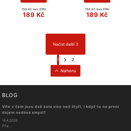
156 Kč bez DPH
156 Kč bez DPH
189 Kč
189 Kč
Načíst další 3
1
2
Nahoru
BLOG
Víte v čem jsou dvě kola více než čtyři, i když to na první
dojem nedává smysl?
14.4.2026
Pře...