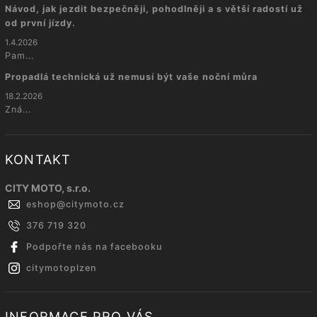
Návod, jak jezdit bezpečněji, pohodlněji a s větší radostí už
od první jízdy.
1.4.2026
Pam...
Propadlá technická už nemusí být vaše noční můra
18.2.2026
Zná...
KONTAKT
CITY MOTO, s.r.o.
eshop
@
citymoto.cz
376 719 320
Podpořte nás na facebooku
citymotoplzen
INFORMACE PRO VÁS