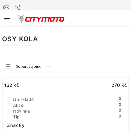
OSY KOLA
Doporučujeme
Nejlevnější
162
Kč
Nejdražší
270
Kč
Nejprodávanější
0
Na skladě
Abecedně
0
Akce
0
Novinka
0
Tip
Značky