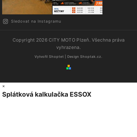
Sledovat na Instagramu
Copyright 2026
CITY MOTO Plzeň
. Všechna práva
vyhrazena.
Vytvořil
Shoptet
| Design
Shoptak.cz.
×
Splátková kalkulačka ESSOX