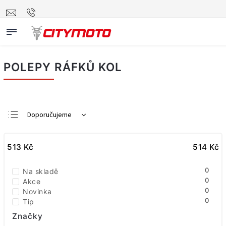
POLEPY RÁFKŮ KOL
Doporučujeme
Nejlevnější
513
Kč
Nejdražší
514
Kč
Nejprodávanější
0
Na skladě
Abecedně
0
Akce
0
Novinka
0
Tip
Značky