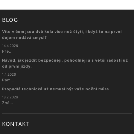
BLOG
Víte v čem jsou dvě kola více než čtyři, i když to na první
dojem nedává smysl?
14.4.2026
Pře...
Návod, jak jezdit bezpečněji, pohodlněji a s větší radostí už
od první jízdy.
1.4.2026
Pam...
Propadlá technická už nemusí být vaše noční můra
18.2.2026
Zná...
KONTAKT