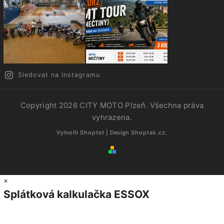
Sledovat na Instagramu
Copyright 2026
CITY MOTO Plzeň
. Všechna práva
vyhrazena.
Vytvořil
Shoptet
| Design
Shoptak.cz.
×
Splátková kalkulačka ESSOX