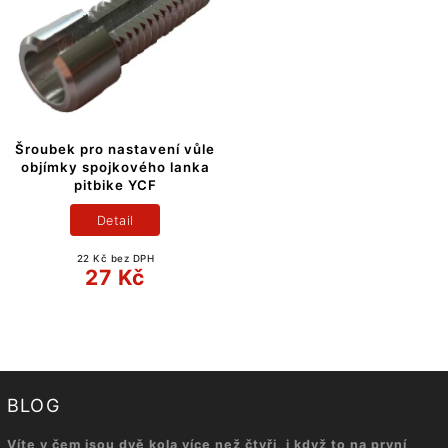
Šroubek pro nastavení vůle
objímky spojkového lanka
pitbike YCF
Detail
22 Kč bez DPH
27 Kč
BLOG
Víte v čem jsou dvě kola více než čtyři, i když to na první