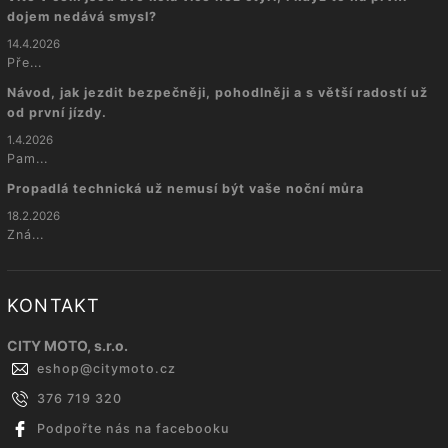
dojem nedává smysl?
14.4.2026
Pře...
Návod, jak jezdit bezpečněji, pohodlněji a s větší radostí už
od první jízdy.
1.4.2026
Pam...
Propadlá technická už nemusí být vaše noční můra
18.2.2026
Zná...
KONTAKT
CITY MOTO, s.r.o.
eshop
@
citymoto.cz
376 719 320
Podpořte nás na facebooku