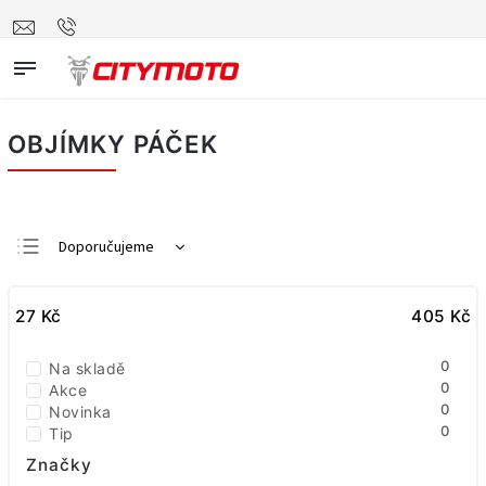
OBJÍMKY PÁČEK
Doporučujeme
Nejlevnější
27
Kč
Nejdražší
405
Kč
Nejprodávanější
0
Na skladě
Abecedně
0
Akce
0
Novinka
0
Tip
Značky