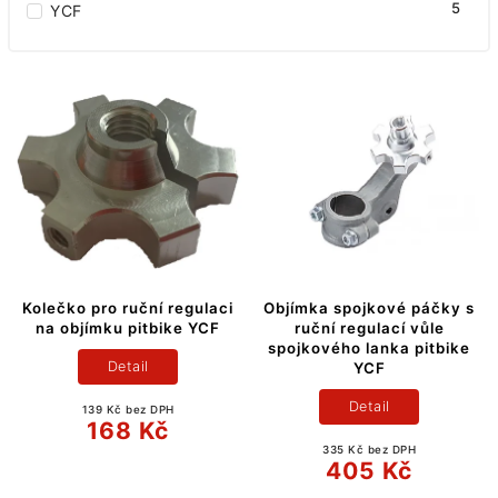
5
YCF
Kolečko pro ruční regulaci
Objímka spojkové páčky s
na objímku pitbike YCF
ruční regulací vůle
spojkového lanka pitbike
Detail
YCF
Detail
139 Kč bez DPH
168 Kč
335 Kč bez DPH
405 Kč