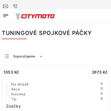
TUNINGOVÉ SPOJKOVÉ PÁČKY
Doporučujeme
Nejlevnější
1053
Kč
Nejdražší
2673
Kč
Nejprodávanější
0
Na skladě
Abecedně
0
Akce
0
Novinka
0
Tip
Značky