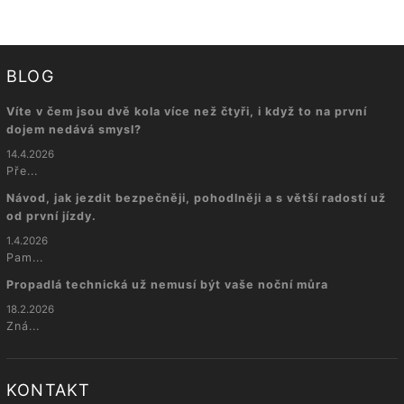
BLOG
Víte v čem jsou dvě kola více než čtyři, i když to na první
dojem nedává smysl?
14.4.2026
Pře...
Návod, jak jezdit bezpečněji, pohodlněji a s větší radostí už
od první jízdy.
1.4.2026
Pam...
Propadlá technická už nemusí být vaše noční můra
18.2.2026
Zná...
KONTAKT